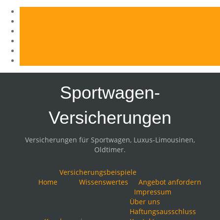
Skip
to
Sportwagen-
content
Versicherungen
Versicherungen für Sportwagen, Luxus-Limousinen,
Oldtimer.
Versicherungsbeispiele
Home
Wissenswertes
Angebot anfordern
Impressum
Über uns
Haftungsausschluss