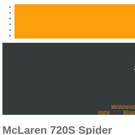
Skip
to
content
Versicherun
Home
Wisse
McLaren 720S Spider