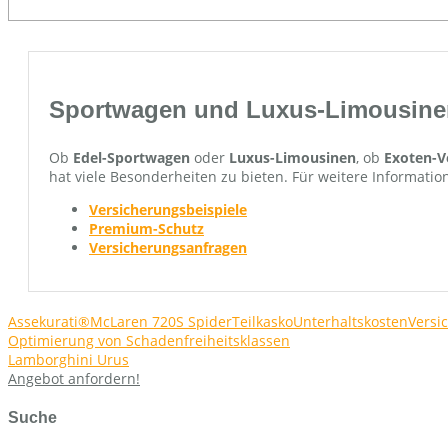
Sportwagen und Luxus-Limousine
Ob
Edel-Sportwagen
oder
Luxus-Limousinen
, ob
Exoten-V
hat viele Besonderheiten zu bieten. Für weitere Informat
Versicherungsbeispiele
Premium-Schutz
Versicherungsanfragen
Assekurati®
McLaren 720S Spider
Teilkasko
Unterhaltskosten
Versi
Beitragsnavigation
Optimierung von Schadenfreiheitsklassen
Lamborghini Urus
Angebot anfordern!
Suche