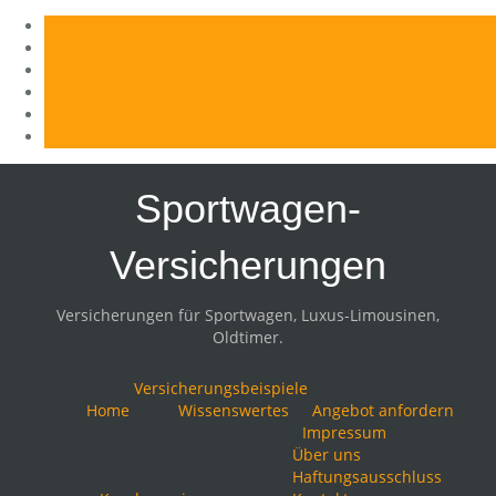
Skip
to
Sportwagen-
content
Versicherungen
Versicherungen für Sportwagen, Luxus-Limousinen,
Oldtimer.
Versicherungsbeispiele
Home
Wissenswertes
Angebot anfordern
Impressum
Über uns
Haftungsausschluss