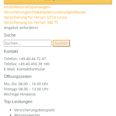
Ghibli
Maserati
Sportwagen-
Versicherungen
Teilkasko
Versicherung
Vollkasko
Beitragsnavigation
Versicherung für Ferrari GTC4 Lusso
Versicherung für Ferrari 348 TS
Angebot anfordern!
Suche
Suchen
nach:
Kontakt
Telefon: +49.40.44 72 47
Telefax: +49.40.450 38 180
E-Mail:
Kontaktformular
Öffnungszeiten
Mo.-Do. 08.00 – 16.00 Uhr
Freitags 08.00 – 13.00 Uhr
Wichtige Hinweise
Top-Leistungen
Versicherungsbeispiele
Wissenswertes