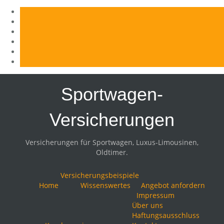
Skip
to
Sportwagen-
content
Versicherungen
Versicherungen für Sportwagen, Luxus-Limousinen,
Oldtimer.
Versicherungsbeispiele
Home
Wissenswertes
Angebot anfordern
Impressum
Über uns
Haftungsausschluss