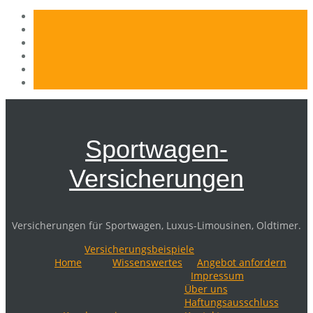
Skip
to
content
Sportwagen-
Versicherungen
Versicherungen für Sportwagen, Luxus-Limousinen, Oldtimer.
Versicherungsbeispiele
Home
Wissenswertes
Angebot anfordern
Impressum
Über uns
Haftungsausschluss