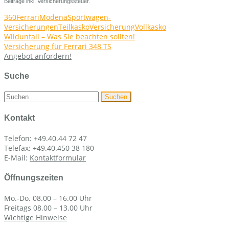
Beiträge inkl. Versicherungssteuer.
360
Ferrari
Modena
Sportwagen-
Versicherungen
Teilkasko
Versicherung
Vollkasko
Beitragsnavigation
Wildunfall – Was Sie beachten sollten!
Versicherung für Ferrari 348 TS
Angebot anfordern!
Suche
Suchen
nach:
Kontakt
Telefon: +49.40.44 72 47
Telefax: +49.40.450 38 180
E-Mail:
Kontaktformular
Öffnungszeiten
Mo.-Do. 08.00 – 16.00 Uhr
Freitags 08.00 – 13.00 Uhr
Wichtige Hinweise