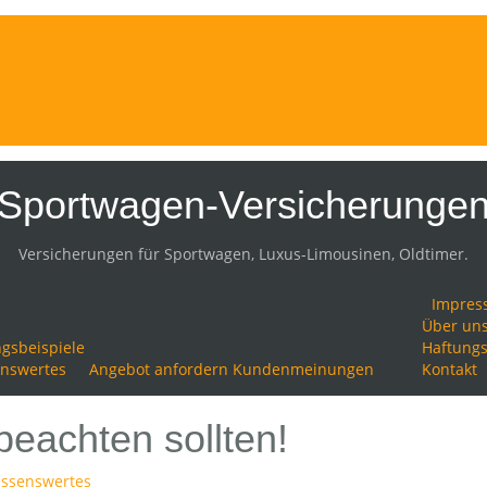
Sportwagen-Versicherunge
Versicherungen für Sportwagen, Luxus-Limousinen, Oldtimer.
Impres
Über un
gsbeispiele
Haftungs
nswertes
Angebot anfordern
Kundenmeinungen
Kontakt
beachten sollten!
ssenswertes