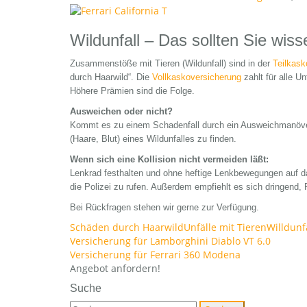
Wildunfall – Das sollten Sie wiss
Zusammenstöße mit Tieren (Wildunfall) sind in der
Teilkask
durch Haarwild“. Die
Vollkaskoversicherung
zahlt für alle U
Höhere Prämien sind die Folge.
Ausweichen oder nicht?
Kommt es zu einem Schadenfall durch ein Ausweichmanöver,
(Haare, Blut) eines Wildunfalles zu finden.
Wenn sich eine Kollision nicht vermeiden läßt:
Lenkrad festhalten und ohne heftige Lenkbewegungen auf das
die Polizei zu rufen. Außerdem empfiehlt es sich dringen
Bei Rückfragen stehen wir gerne zur Verfügung.
Schäden durch Haarwild
Unfälle mit Tieren
Willdunf
Beitragsnavigation
Versicherung für Lamborghini Diablo VT 6.0
Versicherung für Ferrari 360 Modena
Angebot anfordern!
Suche
Suchen